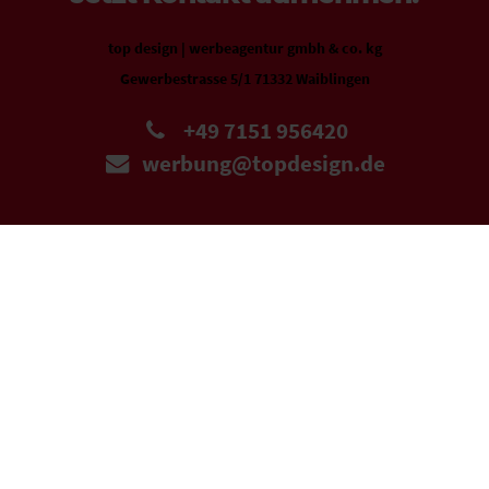
top design | werbeagentur gmbh & co. kg
Gewerbestrasse 5/1 71332 Waiblingen
+49 7151 956420
werbung@topdesign.de
Allgemein
,
Topdesign
13
APR 2022