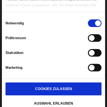
weiteren Daten zusammen, die Sie ihnen bereitgestellt
2022
haben oder die sie im Rahmen Ihrer Nutzung der Dienste
gesammelt haben.
Einwilligungsauswahl
Notwendig
Präferenzen
View all on this date written articles further down
below.
Statistiken
Marketing
COOKIES ZULASSEN
AUSWAHL ERLAUBEN