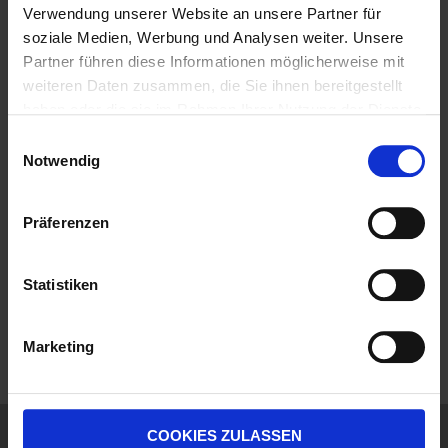
Verwendung unserer Website an unsere Partner für
werbung@topdesign.de
soziale Medien, Werbung und Analysen weiter. Unsere
Partner führen diese Informationen möglicherweise mit
Ust-ID-Nr. DE 815029325
weiteren Daten zusammen, die Sie ihnen bereitgestellt
Sitz der Gesellschaft: Waiblingen
haben oder die sie im Rahmen Ihrer Nutzung der Dienste
Amtsgericht Stuttgart, HRA 723557
gesammelt haben.
Einwilligungsauswahl
Geschäftsführer: Thomas Schuster
Notwendig
phG: TOP DESIGN Verwaltungs GmbH
Präferenzen
Amtsgericht Stuttgart, HRB 728219
Geschäftsführer Thomas Schuster
Statistiken
zuständige IHK:
Region Stuttgart
Marketing
Kappelbergstraße 1
Bezirkskammer: 71332 Waiblingen
COOKIES ZULASSEN