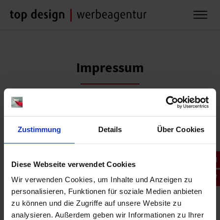
Impressum
Impressum top design|werbeagentur gmbh & co.
kg
Zustimmung
Details
Über Cookies
Firmensitz/Anschrift:
Gewerbestraße 5/1
Diese Webseite verwendet Cookies
71332 Waiblingen
Telefon: +497151956420
Wir verwenden Cookies, um Inhalte und Anzeigen zu
personalisieren, Funktionen für soziale Medien anbieten
Telefax: +4971519564255
zu können und die Zugriffe auf unsere Website zu
analysieren. Außerdem geben wir Informationen zu Ihrer
www.topdesign.de