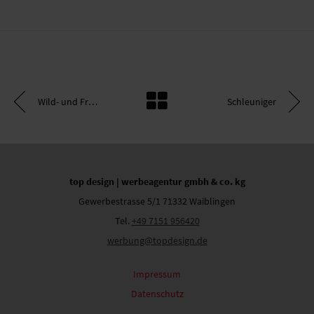
Wild- und Freizeitpark Allensbach
Schleuniger
top design | werbeagentur gmbh & co. kg
Gewerbestrasse 5/1 71332 Waiblingen
Tel.
+49 7151 956420
werbung@topdesign.de
Jetzt Kontakt aufnehmen!
Impressum
Datenschutz
top design | werbeagentur gmbh & co. kg