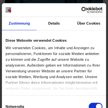
Deutschland achtet auf den Preis.
Welche Auswirkungen die Inflation
Zustimmung
Details
Über Cookies
auf Brands hat
Diese Webseite verwendet Cookies
Wir verwenden Cookies, um Inhalte und Anzeigen zu
personalisieren, Funktionen für soziale Medien anbieten
24
zu können und die Zugriffe auf unsere Website zu
analysieren. Außerdem geben wir Informationen zu Ihrer
Verwendung unserer Website an unsere Partner für
JAN 2023
soziale Medien, Werbung und Analysen weiter. Unsere
Partner führen diese Informationen möglicherweise mit
weiteren Daten zusammen, die Sie ihnen bereitgestellt
haben oder die sie im Rahmen Ihrer Nutzung der Dienste
gesammelt haben.
Einwilligungsauswahl
Notwendig