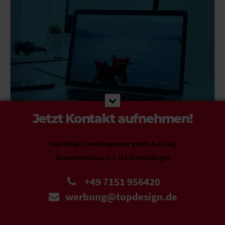
Jetzt Kontakt aufnehmen!
Jetzt ist die Zeit für digitale
Beschleunigung.
top design | werbeagentur gmbh & co. kg
Gewerbestrasse 5/1 71332 Waiblingen
+49 7151 956420
werbung@topdesign.de
09